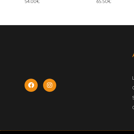
54.00
€
65.50
€