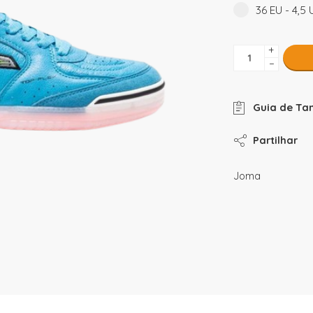
36 EU - 4,5 
+
−
Guia de Ta
Partilhar
Joma