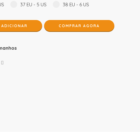
US
37 EU - 5 US
38 EU - 6 US
ADICIONAR
COMPRAR AGORA
manhos