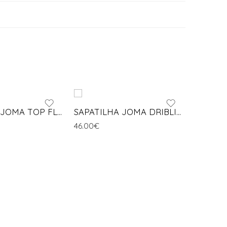
SAPATILHA JOMA TOP FLEX
SAPATILHA JOMA DRIBLING
46.00
€
73.00
€