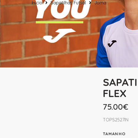
Início
Sapatilhas Futsal
Joma
SAPAT
FLEX
75.00
€
TOPS2527IN
TAMANHO