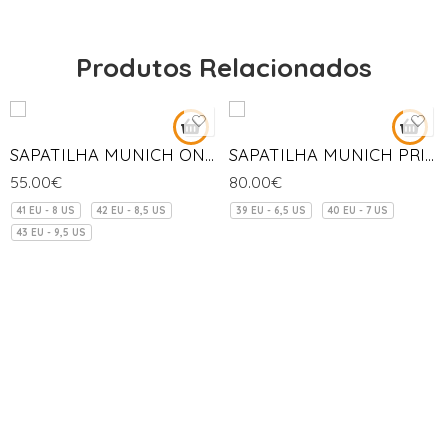
Produtos Relacionados
SAPATILHA MUNICH ONE INDOOR-025
SAPATILHA MUNICH PRISMA-04
55.00
€
80.00
€
41 EU - 8 US
42 EU - 8,5 US
39 EU - 6,5 US
40 EU - 7 US
43 EU - 9,5 US