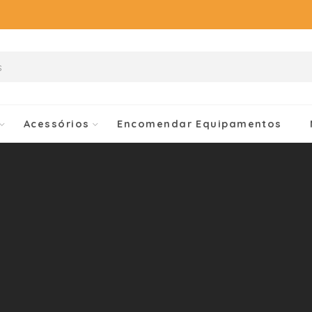
Acessórios
Encomendar Equipamentos
Munich
Início
Sapatilhas Futsal