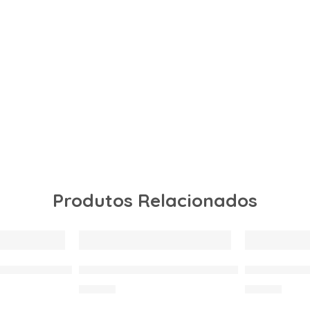
Produtos Relacionados
NICH PRISMA-04
SAPATILHA MUNICH PRISMA-01
SAPATILHA
80.00
€
80.00
€