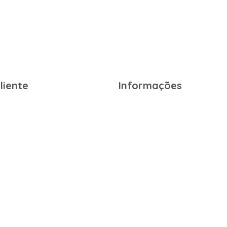
liente
Informações
egistar
Resolução de Litígios
 de Compras
Política de Privacidade
s
Termos e Condições
s
Entregas e Devoluções