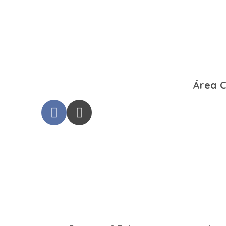
Área C
Login / R
Carrinho
Sobre nó
Contacto