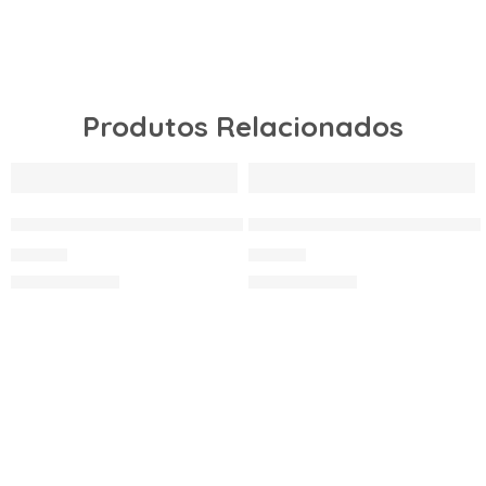
Produtos Relacionados
SAPATILHA MUNICH ONE INDOOR-025
SAPATILHA MUNICH PRISM
55.00
€
80.00
€