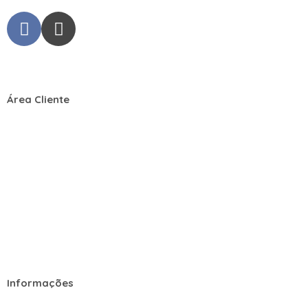
Área Cliente
Login / Registar
Carrinho de Compras
Sobre nós
Contactos
Informações