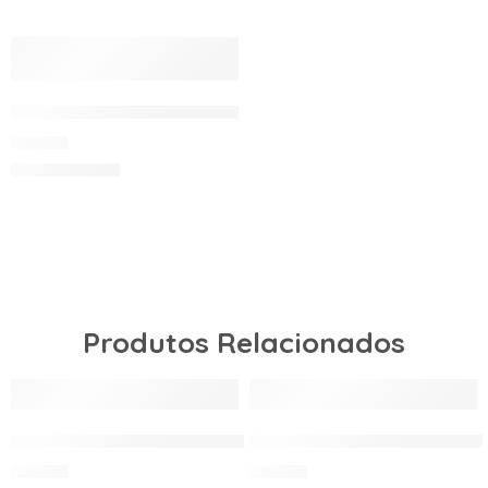
SAPATILHA MUNICH ONE INDOOR-025
55.00
€
Produtos Relacionados
SAPATILHA MUNICH ONE INDOOR-025
SAPATILHA MUNICH PRISM
55.00
€
80.00
€