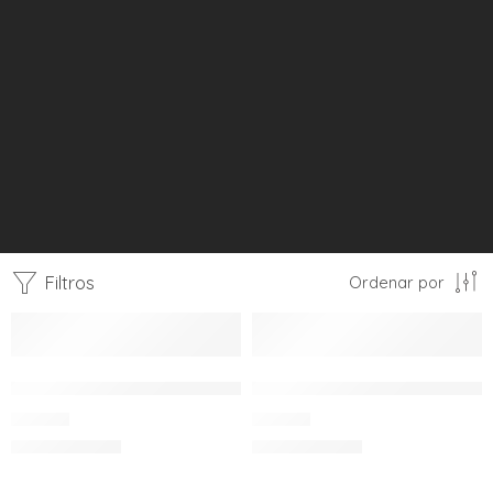
Munich
Início
Sapatilhas Futsal
Filtros
Ordenar por
SAPATILHA MUNICH PRISMA – OLYMPICS-06
SAPATILHA MUNICH PRISM
80.00
€
80.00
€